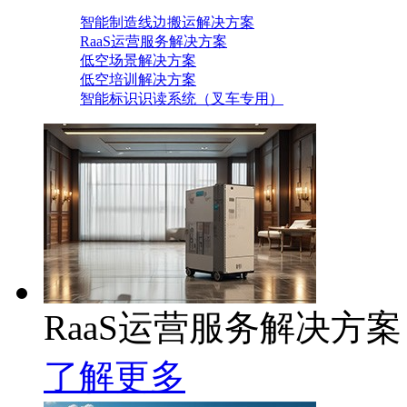
智能制造线边搬运解决方案
RaaS运营服务解决方案
低空场景解决方案
低空培训解决方案
智能标识识读系统（叉车专用）
RaaS运营服务解决方案
了解更多