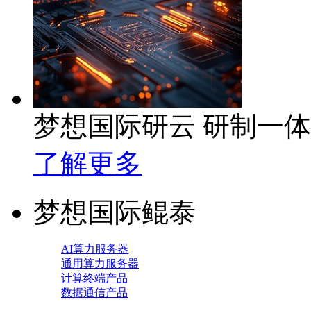
梦想国际研云 研制一
了解更多
梦想国际鲲泰
AI算力服务器
通用算力服务器
计算终端产品
数据通信产品