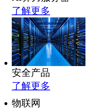
了解更多
安全产品
了解更多
物联网