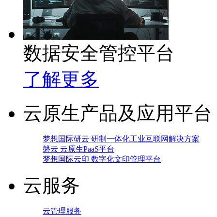
数据安全管控平台
了解更多
云原生产品及应用平台
梦想国际研云 研制一体化工业互联网解决方案
磐云 云原生PaaS平台
梦想国际云印 数字化文印管理平台
云服务
云管理服务