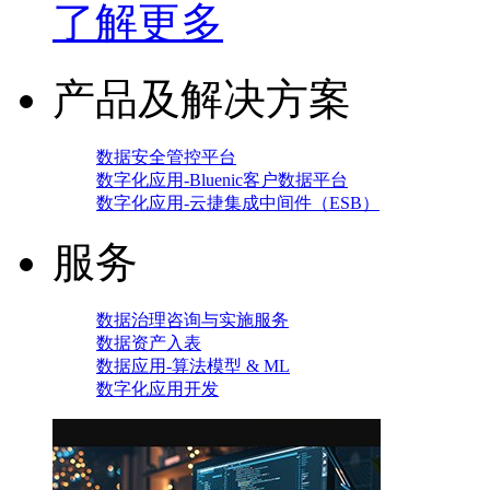
了解更多
产品及解决方案
数据安全管控平台
数字化应用-Bluenic客户数据平台
数字化应用-云捷集成中间件（ESB）
服务
数据治理咨询与实施服务
数据资产入表
数据应用-算法模型 & ML
数字化应用开发