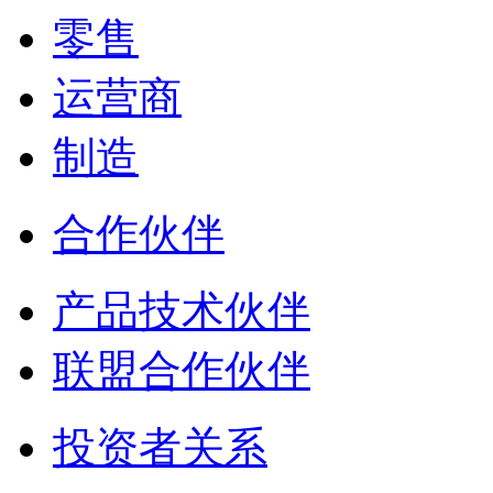
零售
运营商
制造
合作伙伴
产品技术伙伴
联盟合作伙伴
投资者关系