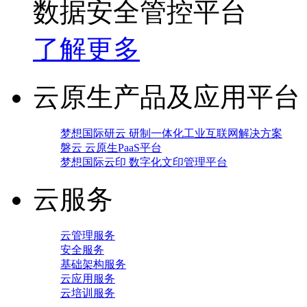
数据安全管控平台
了解更多
云原生产品及应用平台
梦想国际研云 研制一体化工业互联网解决方案
磐云 云原生PaaS平台
梦想国际云印 数字化文印管理平台
云服务
云管理服务
安全服务
基础架构服务
云应用服务
云培训服务