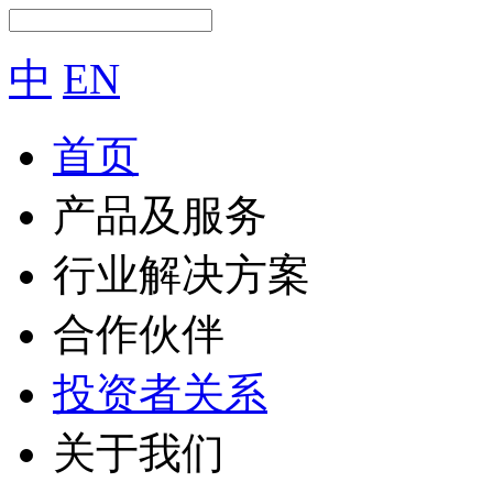
中
EN
首页
产品及服务
行业解决方案
合作伙伴
投资者关系
关于我们