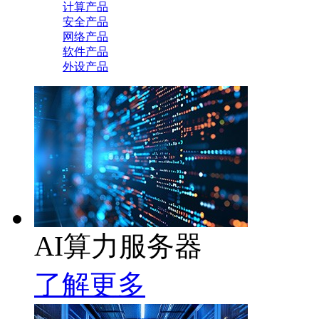
计算产品
安全产品
网络产品
软件产品
外设产品
AI算力服务器
了解更多