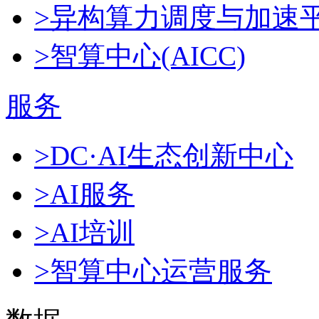
>异构算力调度与加速
>智算中心(AICC)
服务
>DC·AI生态创新中心
>AI服务
>AI培训
>智算中心运营服务