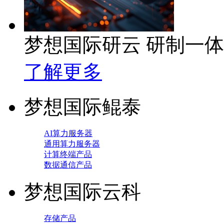
梦想国际研云 研制一
了解更多
梦想国际鲲泰
AI算力服务器
通用算力服务器
计算终端产品
数据通信产品
梦想国际云科
存储产品