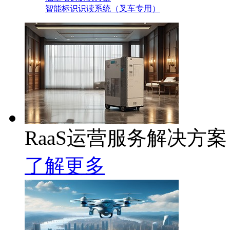
智能标识识读系统（叉车专用）
RaaS运营服务解决方案
了解更多