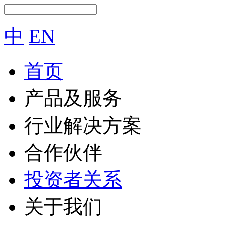
中
EN
首页
产品及服务
行业解决方案
合作伙伴
投资者关系
关于我们