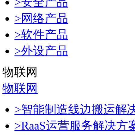
>安全产品
>网络产品
>软件产品
>外设产品
物联网
物联网
>智能制造线边搬运解
>RaaS运营服务解决方