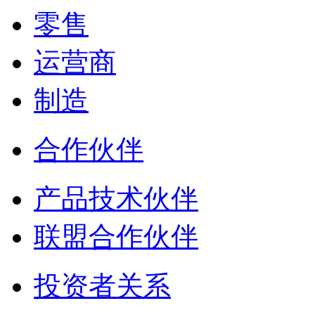
零售
运营商
制造
合作伙伴
产品技术伙伴
联盟合作伙伴
投资者关系