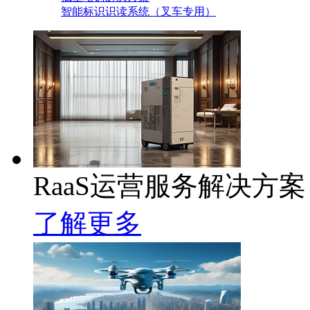
智能标识识读系统（叉车专用）
RaaS运营服务解决方案
了解更多