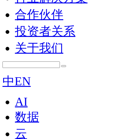
合作伙伴
投资者关系
关于我们
中
EN
AI
数据
云