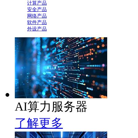
计算产品
安全产品
网络产品
软件产品
外设产品
AI算力服务器
了解更多