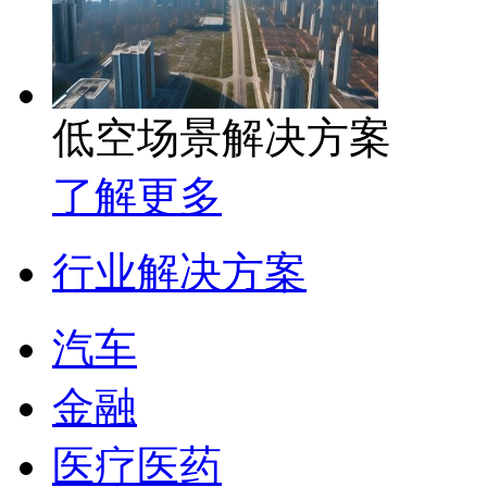
低空场景解决方案
了解更多
行业解决方案
汽车
金融
医疗医药