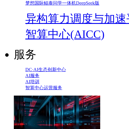
梦想国际鲲泰问学一体机DeepSeek版
异构算力调度与加速
智算中心(AICC)
服务
DC·AI生态创新中心
AI服务
AI培训
智算中心运营服务