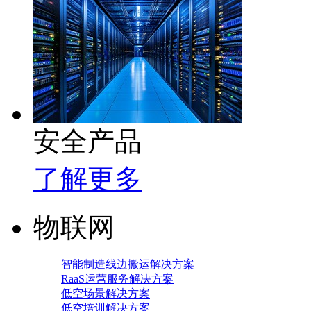
安全产品
了解更多
物联网
智能制造线边搬运解决方案
RaaS运营服务解决方案
低空场景解决方案
低空培训解决方案