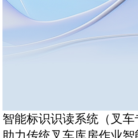
智能标识识读系统（叉车
助力传统叉车库房作业智